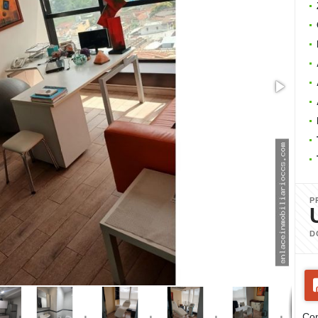
P
D
Com