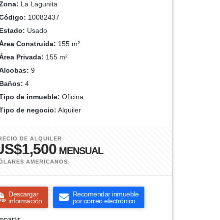
Zona:
La Lagunita
Código:
10082437
Estado:
Usado
Área Construida:
155 m²
Área Privada:
155 m²
Alcobas:
9
Baños:
4
Tipo de inmueble:
Oficina
Tipo de negocio:
Alquiler
RECIO DE ALQUILER
US$1,500
MENSUAL
ÓLARES AMERICANOS
Descargar
Recomendar inmueble
información
por correo electrónico
partir