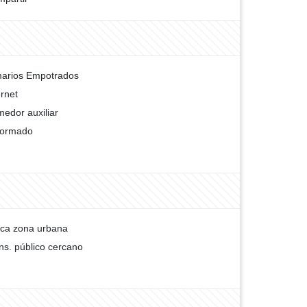
arios Empotrados
ernet
edor auxiliar
formado
ca zona urbana
ns. público cercano